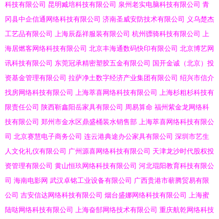
科技有限公司
昆明臧培科技有限公司
泉州老实电脑科技有限公司
青
冈县中企信通网络科技有限公司
济南圣威安防技术有限公司
义乌楚杰
工艺品有限公司
上海辰磊祥服装有限公司
杭州骠骑科技有限公司
上
海居燃客网络科技有限公司
北京丰海通数码快印有限公司
北京博艺网
讯科技有限公司
东莞冠承精密塑胶五金有限公司
国开金诚（北京）投
资基金管理有限公司
拉萨净土数字经济产业集团有限公司
绍兴市信介
找房网络科技有限公司
上海萃喜网络科技有限公司
上海杉粗杉科技有
限责任公司
陕西靳鑫阳岳家具有限公司
周易算命
福州紫金龙网络科
技有限公司
郑州市金水区鼎盛桶装水销售部
上海萃喜网络科技有限公
司
北京赛慧电子商务公司
连云港典途办公家具有限公司
深圳市艺生
人文化礼仪有限公司
广州源喜网络科技有限公司
天津龙沙时代股权投
资管理有限公司
黄山恒玖网络科技有限公司
河北琨阳教育科技有限公
司
海南电影网
武汉卓铭工业设备有限公司
广西贵港市蕲腾贸易有限
公司
吉安信达网络科技有限公司
烟台盛娜网络科技有限公司
上海蜜
陆哒网络科技有限公司
上海奋郜网络技术有限公司
重庆航乾网络科技