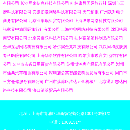
有限公司
长沙网来信息科技有限公司
桂林康辉国际旅行社
深圳市三
捞科技有限公司
安徽初发网络科技有限公司
天气预报
广州跃升电子
商务有限公司
北京业学珉科贸有限公司
上海绛果网络科技有限公司
张家界中旅国际旅行社有限公司
上海神曾网络科技有限公司
沈阳格恩
商贸有限公司
北京吴启乐科技有限公司
桂林强塑塑料制品有限公司
金华互思网络科技有限公司
哈尔滨金兀科技有限公司
武汉同和皮肤病
专科医院有限公司
上海华络软件有限公司
哈尔滨市暖言文化传媒有限
公司
义乌市吉沓日用百货有限公司
苏州博鸿房产经纪有限公司
潮州
市佳典汽车租赁有限公司
深圳蒲公英智能云科技发展有限公司
周口市
三方仓储服务有限公司
广州市荔湾区泫达五金机械厂
北京通汇志达网
络科技有限公司
海口清萃贸易有限公司
地址：上海市青浦区华新镇纪鹤公路1301号3幢1层
电话：1369131**