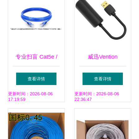
络线 N63060电缆/
双绞线大全_泡泡
网
专业扫盲 Cat5e /
威迅Vention
Cat6 / Cat6a /
CEGBB USB2.0百
查看详情
查看详情
Cat7 网线系列全解
兆网卡 让老设备重
更新时间：2026-08-06
更新时间：2026-08-06
17:19:59
22:36:47
析
获有线网络便捷的
黑家电配件